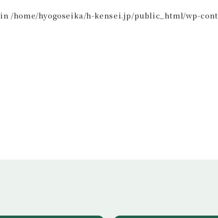
 in
/home/hyogoseika/h-kensei.jp/public_html/wp-conte