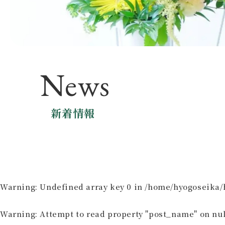
News
新着情報
Warning
: Undefined array key 0 in
/home/hyogoseika/h
Warning
: Attempt to read property "post_name" on nul