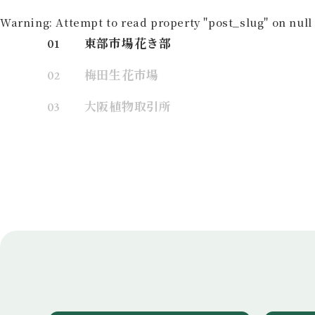
Warning
: Attempt to read property "post_slug" on null
東部市場花き部
01
梅田生花市場
02
大阪植物取引所
03