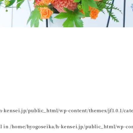
-kensei.jp/public_html/wp-content/themes/jf1.0.1/cat
l in
/home/hyogoseika/h-kensei.jp/public_html/wp-cont