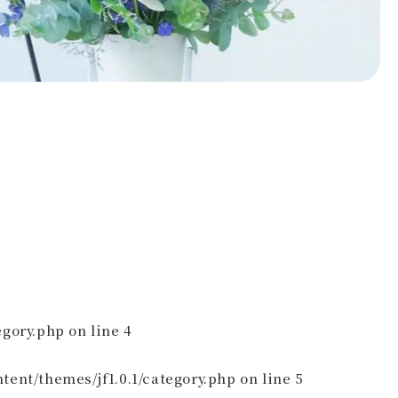
egory.php
on line
4
ent/themes/jf1.0.1/category.php
on line
5