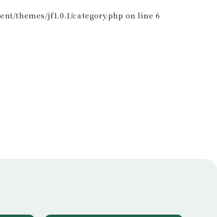
nt/themes/jf1.0.1/category.php
on line
6